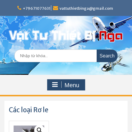
Skip
to
+79671077631
vattuthietbinga@gmail.com
content
Search
for:
Menu
Các loại Rơ le