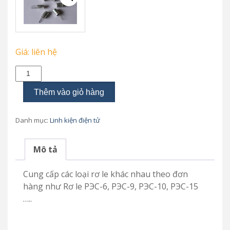
Giá: liên hệ
Các
loại
Rơ
Thêm vào giỏ hàng
le
số
lượng
Danh mục:
Linh kiện điện tử
Mô tả
Cung cấp các loại rơ le khác nhau theo đơn
hàng như Rơ le РЭС-6, РЭС-9, РЭС-10, РЭС-15
…..