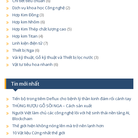
Chi tiết tiêu chuẩn
(6)
Dịch vụ khoa học Công nghệ
(2)
Hợp Kim Đồng
(3)
Hợp kim Nhôm
(6)
Hợp Kim Thép chất lượng cao
(5)
Hợp kim Titan
(4)
Linh kiện điện tử
(7)
Thiết bị Nga
(6)
Vải kỹ thuật, Gỗ kỹ thuật và Thiết bị lọc nước
(3)
Vật tư tiêu hoa nhanh
(6)
Tin mới nhất
Tiến bộ trong tiêm Deflux cho bệnh lý thần kinh đám rối cánh tay
THÙNG RƯỢU GỖ SỒI NGA – Cách sản xuất
Người Việt làm chủ các công nghệ lõi với hệ sinh thái nền tảng AI,
Blockchain
Thế giới hiện không nóng lên mà trở nên lạnh hơn
10 Vật liệu Cứng nhất thế giới