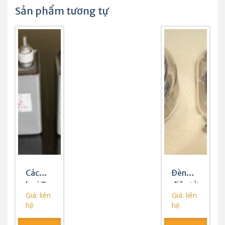
Sản phẩm tương tự
Các
Đèn
loại Tụ
điện tử
Giá: liên
Giá: liên
điện
hệ
hệ