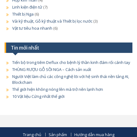
Hợp kim Titan
(4)
Linh kiện điện tử
(7)
Thiết bị Nga
(6)
Vải kỹ thuật, Gỗ kỹ thuật và Thiết bị lọc nước
(3)
Vật tư tiêu hoa nhanh
(6)
Tin mới nhất
Tiến bộ trong tiêm Deflux cho bệnh lý thần kinh đám rối cánh tay
THÙNG RƯỢU GỖ SỒI NGA – Cách sản xuất
Người Việt làm chủ các công nghệ lõi với hệ sinh thái nền tảng AI,
Blockchain
Thế giới hiện không nóng lên mà trở nên lạnh hơn
10 Vật liệu Cứng nhất thế giới
Trang chủ
Sản phẩm
Hướng dẫn mua hàng