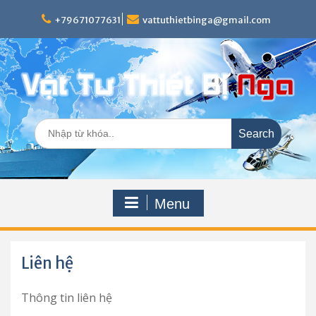
Skip
to
+79671077631
vattuthietbinga@gmail.com
content
Search
for:
Menu
Liên hệ
Thông tin liên hệ