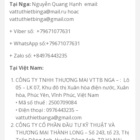
Tại Nga:
Nguyễn Quang Hạnh email:
vattuthietbinga@mail.ru hoac
vattuthietbinga@gmail.com
+ Viber số: +79671077631
+ WhatsApp số:+79671077631
+ Zalo số: +84976443235
Tại Việt Nam:
CÔNG TY TNHH THƯƠNG MAI VTTB NGA – : Lô
05 – LK 07, Khu đô thị Xuân hòa điện nước, Xuân
hòa, Phúc Yên, Vĩnh Phúc, Việt Nam
• Mã số thuế : 2500709084
• Điện thoại : 0976443235 –
vattuthietbanga@gmail.com
CÔNG TY CỔ PHẦN ĐẦU TƯ KỸ THUẬT VÀ
THƯƠNG MẠI THÀNH LONG – Số 243, tổ 23, Thị
Trấn Đông Anh, Huyện Đông Anh, TP Hà Nội,