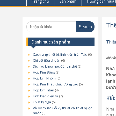
Trang chủ
Sản phẩm
Hướng dẫn mua 
Search
Thế
for:
Thiệ
Danh mục sản phẩm
Các trang thiết bị, linh kiện trên Tàu
(0)
Khí hậu
Chi tiết tiêu chuẩn
(6)
Dịch vụ khoa học Công nghệ
(2)
Nhà 
Hợp Kim Đồng
(3)
Khoa
Hợp kim Nhôm
(6)
lạnh
Hợp Kim Thép chất lượng cao
(5)
bước
Hợp kim Titan
(4)
Linh kiện điện tử
(7)
Kết
Thiết bị Nga
(6)
Vải kỹ thuật, Gỗ kỹ thuật và Thiết bị lọc
Nhà 
nước
(3)
Nga 