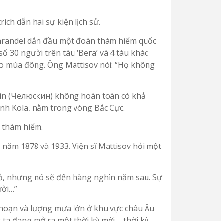
ích dẫn hai sự kiện lịch sử.
nrandel dẫn đầu một đoàn thám hiểm quốc
ố 30 người trên tàu ‘Вега’ và 4 tàu khác
o mùa đông. Ông Mattisov nói: “Họ không
kin (Челюскин) không hoàn toàn có khả
ịnh Kola, nằm trong vòng Bắc Cực.
 thám hiểm.
 năm 1878 và 1933. Viện sĩ Mattisov hỏi một
hỏ, nhưng nó sẽ đến hàng nghìn năm sau. Sự
ười…”
 hoạn và lượng mưa lớn ở khu vực châu Âu
ta đang mở ra một thời kỳ mới – thời kỳ