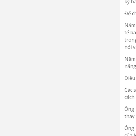
kỷ b
Để ch
Năm 
tế ba
tron
nói v
Năm 
năng
Điều
Các 
cách 
Ông 
thay
Ông 
của 