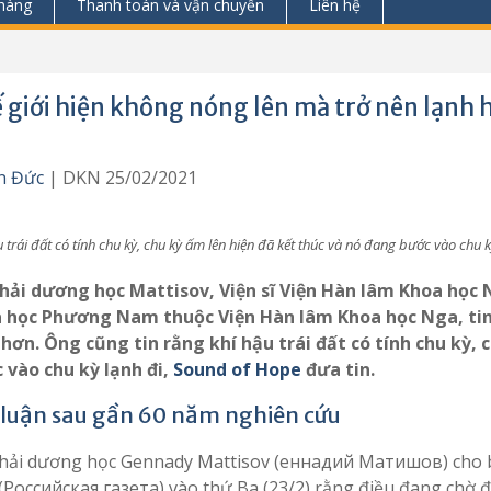
hàng
Thanh toán và vận chuyển
Liên hệ
 giới hiện không nóng lên mà trở nên lạnh 
n Đức
| DKN 25/02/2021
 trái đất có tính chu kỳ, chu kỳ ấm lên hiện đã kết thúc và nó đang bước vào chu k
hải dương học Mattisov, Viện sĩ Viện Hàn lâm Khoa học
 học Phương Nam thuộc Viện Hàn lâm Khoa học Nga, tin
 hơn. Ông cũng tin rằng khí hậu trái đất có tính chu kỳ, 
 vào chu kỳ lạnh đi,
Sound of Hope
đưa tin.
 luận sau gần 60 năm nghiên cứu
hải dương học Gennady Mattisov (еннадий Матишов) cho bi
(Российская газета) vào thứ Ba (23/2) rằng điều đang chờ đ