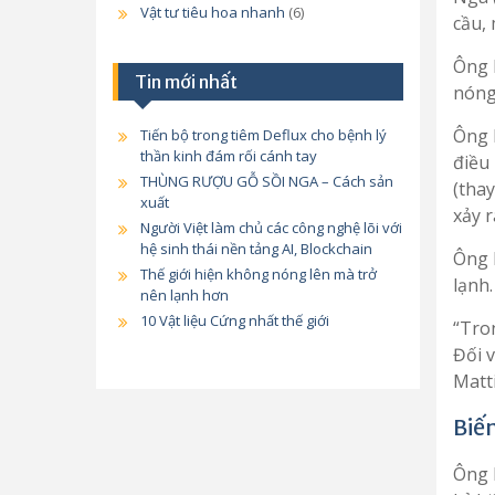
Vật tư tiêu hoa nhanh
(6)
cầu, 
Ông 
Tin mới nhất
nóng 
Ông M
Tiến bộ trong tiêm Deflux cho bệnh lý
thần kinh đám rối cánh tay
điều 
THÙNG RƯỢU GỖ SỒI NGA – Cách sản
(thay
xuất
xảy 
Người Việt làm chủ các công nghệ lõi với
hệ sinh thái nền tảng AI, Blockchain
Ông 
Thế giới hiện không nóng lên mà trở
lạnh.
nên lạnh hơn
10 Vật liệu Cứng nhất thế giới
“Tro
Đối v
Matti
Biến
Ông 