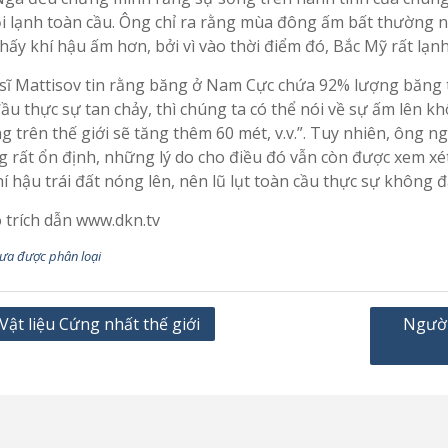
i lạnh toàn cầu. Ông chỉ ra rằng mùa đông ấm bất thường
hấy khí hậu ấm hơn, bởi vì vào thời điểm đó, Bắc Mỹ rất lạn
 sĩ Mattisov tin rằng băng ở Nam Cực chứa 92% lượng băng t
ầu thực sự tan chảy, thì chúng ta có thể nói về sự ấm lên 
 trên thế giới sẽ tăng thêm 60 mét, v.v.”. Tuy nhiên, ông n
 rất ổn định, những lý do cho điều đó vẫn còn được xem xét
í hậu trái đất nóng lên, nên lũ lụt toàn cầu thực sự không đ
 trích dẫn www.dkn.tv
ưa được phân loại
u
Vật liệu Cứng nhất thế giới
Người
ng