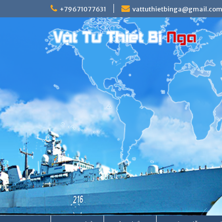
Skip
+79671077631
vattuthietbinga@gmail.co
to
content