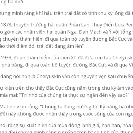
ăng hà mới.
ứng minh rằng khí hậu trên trái đất có tính chu kỳ, ông đã tr
1878, thuyền trưởng hải quân Phần Lan Thụy Điển Luis Pe
o gồm các nhân viên hải quân Nga, Đan Mạch và Ý với tổng s
g chuyến thám hiểm đi qua toàn bộ tuyến đường Bắc Cực và
ào thời điểm đó, trái đất đang ấm lên”.
1933, đoàn thám hiểm của Liên Xô đã đưa con tàu Chelyus
 phá băng, đi qua toàn bộ tuyến đường Bắc Cực và đi qua V
 đáng nói hơn là Chelyuskin vẫn còn nguyên vẹn sau chuyến
sự kiện trên cho thấy Bắc Cực cũng nằm trong chu kỳ ấm vào
mỉa mai: “Trí nhớ của chúng ta thực sự ngắn đến vậy sao?”
Mattisov tin rằng: “Chúng ta đang hướng tới Kỷ băng hà n
 đổi này không được nhận thấy trong cuộc sống của con ng
nói rằng sự xuất hiện của mùa đông lạnh giá, hạn hán, hỏa
Nga đều chứng minh rằng sự sống trên hành tinh của chúng 