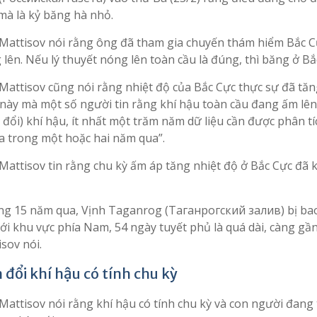
mà là kỷ băng hà nhỏ.
Mattisov nói rằng ông đã tham gia chuyến thám hiểm Bắc Cự
lên. Nếu lý thuyết nóng lên toàn cầu là đúng, thì băng ở Bắ
attisov cũng nói rằng nhiệt độ của Bắc Cực thực sự đã tăng
này mà một số người tin rằng khí hậu toàn cầu đang ấm lên.
 đổi) khí hậu, ít nhất một trăm năm dữ liệu cần được phân tíc
ra trong một hoặc hai năm qua”.
Mattisov tin rằng chu kỳ ấm áp tăng nhiệt độ ở Bắc Cực đã k
ng 15 năm qua, Vịnh Taganrog (Таганрогский залив) bị bao
ới khu vực phía Nam, 54 ngày tuyết phủ là quá dài, càng gần 
sov nói.
 đổi khí hậu có tính chu kỳ
Mattisov nói rằng khí hậu có tính chu kỳ và con người đang