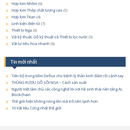
Hợp kim Nhôm
(6)
Hợp Kim Thép chất lượng cao
(5)
Hợp kim Titan
(4)
Linh kiện điện tử
(7)
Thiết bị Nga
(6)
Vải kỹ thuật, Gỗ kỹ thuật và Thiết bị lọc nước
(3)
Vật tư tiêu hoa nhanh
(6)
Tin mới nhất
Tiến bộ trong tiêm Deflux cho bệnh lý thần kinh đám rối cánh tay
THÙNG RƯỢU GỖ SỒI NGA – Cách sản xuất
Người Việt làm chủ các công nghệ lõi với hệ sinh thái nền tảng AI,
Blockchain
Thế giới hiện không nóng lên mà trở nên lạnh hơn
10 Vật liệu Cứng nhất thế giới