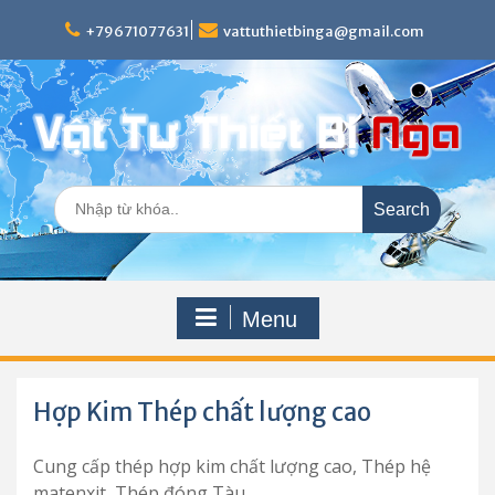
Skip
to
+79671077631
vattuthietbinga@gmail.com
content
Search
for:
Menu
Hợp Kim Thép chất lượng cao
Cung cấp thép hợp kim chất lượng cao, Thép hệ
matenxit, Thép đóng Tàu