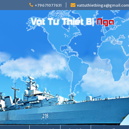
Skip
+79671077631
vattuthietbinga@gmail.co
to
content