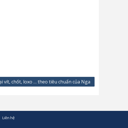
ại vít, chốt, loxo … theo tiêu chuẩn của Nga
Liên hệ