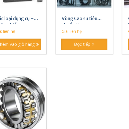
c loại dụng cụ –
Vòng Cao su tiêu
ưỡng kiểm
chuẩn Nga
: liên hệ
Giá: liên hệ
hêm vào giỏ hàng
Đọc tiếp