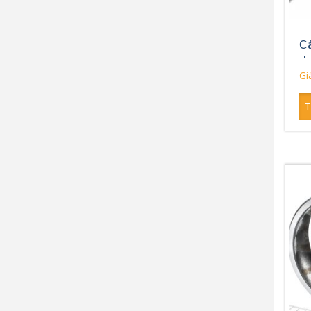
Сá
d
Giá
T