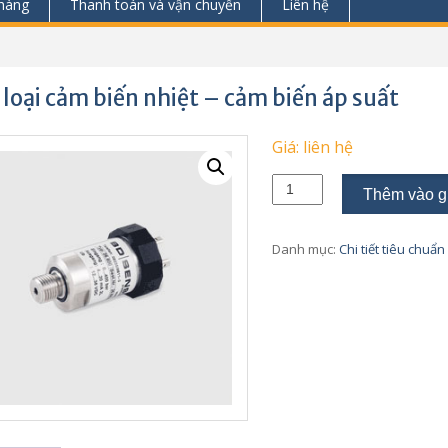
hàng
Thanh toán và vận chuyển
Liên hệ
 loại cảm biến nhiệt – cảm biến áp suất
Giá: liên hệ
Các
Thêm vào g
loại
cảm
biến
Danh mục:
Chi tiết tiêu chuẩn
nhiệt
-
cảm
biến
áp
suất
số
lượng