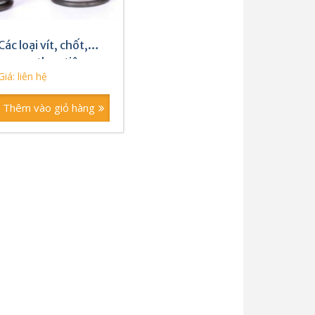
Các loại vít, chốt,
loxo … theo tiêu
Giá: liên hệ
chuẩn của Nga
Thêm vào giỏ hàng