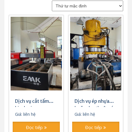
Dịch vụ cắt tấm
Dịch vụ ép nhựa
kim loại
hoặc cho thuê máy
Giá: liên hệ
Giá: liên hệ
ép 200-1000 tấn
Đọc tiếp
Đọc tiếp