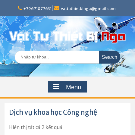
Skip
to
+79671077631
vattuthietbinga@gmail.com
content
Search
for:
Menu
Dịch vụ khoa học Công nghệ
Hiển thị tất cả 2 kết quả