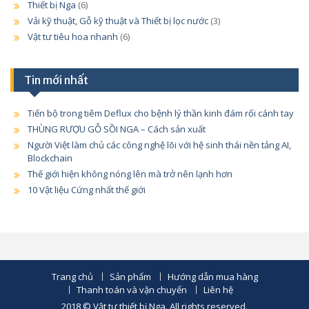
Thiết bị Nga
(6)
Vải kỹ thuật, Gỗ kỹ thuật và Thiết bị lọc nước
(3)
Vật tư tiêu hoa nhanh
(6)
Tin mới nhất
Tiến bộ trong tiêm Deflux cho bệnh lý thần kinh đám rối cánh tay
THÙNG RƯỢU GỖ SỒI NGA – Cách sản xuất
Người Việt làm chủ các công nghệ lõi với hệ sinh thái nền tảng AI,
Blockchain
Thế giới hiện không nóng lên mà trở nên lạnh hơn
10 Vật liệu Cứng nhất thế giới
Trang chủ
Sản phẩm
Hướng dẫn mua hàng
Thanh toán và vận chuyển
Liên hệ
2018 © Vật tư thiết bị Nga. All rights reserved.