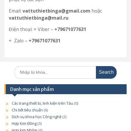
Email:
vattuthietbinga@gmail.com
hoặc
vattuthietbinga@mail.ru
Điện thoại: + Viber –
+79671077631
+ Zalo –
+79671077631
Search
for:
Danh mục sản phẩm
Các trang thiết bị, linh kiện trên Tàu
(0)
Chi tiết tiêu chuẩn
(6)
Dịch vụ khoa học Công nghệ
(2)
Hợp Kim Đồng
(3)
Hợp kim Nhôm
(6)