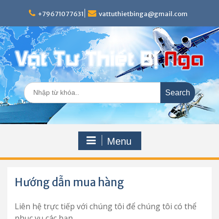
Skip
to
+79671077631
vattuthietbinga@gmail.com
content
Search
for:
Menu
Hướng dẫn mua hàng
Liên hệ trực tiếp với chúng tôi để chúng tôi có thể
phục vụ các bạn