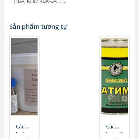
ПВА, Клей ХВК-2А …….
Sản phẩm tương tự
Các
Các
loại
loại mỡ