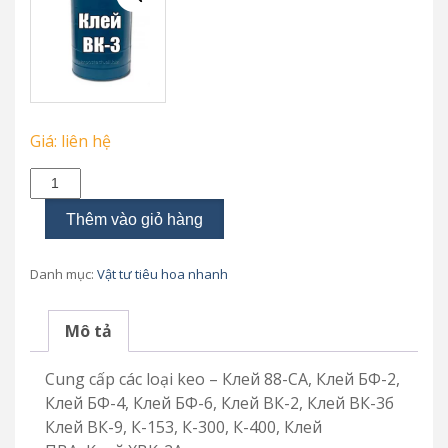
Giá: liên hệ
Các
loai
keo
Thêm vào giỏ hàng
số
lượng
Danh mục:
Vật tư tiêu hoa nhanh
Mô tả
Cung cấp các loại keo – Клей 88-СА, Клей БФ-2,
Клей БФ-4, Клей БФ-6, Клей ВК-2, Клей ВК-3б
Клей ВК-9, К-153, К-300, К-400, Клей