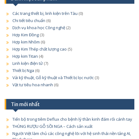
Các trang thiết bị, linh kiện trên Tàu
(0)
Chi tiết tiêu chuẩn
(6)
Dịch vụ khoa học Công nghệ
(2)
Hợp Kim Đồng
(3)
Hợp kim Nhôm
(6)
Hợp Kim Thép chất lượng cao
(5)
Hợp kim Titan
(4)
Linh kiện điện tử
(7)
Thiết bị Nga
(6)
Vải kỹ thuật, Gỗ kỹ thuật và Thiết bị lọc nước
(3)
Vật tư tiêu hoa nhanh
(6)
Tin mới nhất
Tiến bộ trong tiêm Deflux cho bệnh lý thần kinh đám rối cánh tay
THÙNG RƯỢU GỖ SỒI NGA – Cách sản xuất
Người Việt làm chủ các công nghệ lõi với hệ sinh thái nền tảng AI,