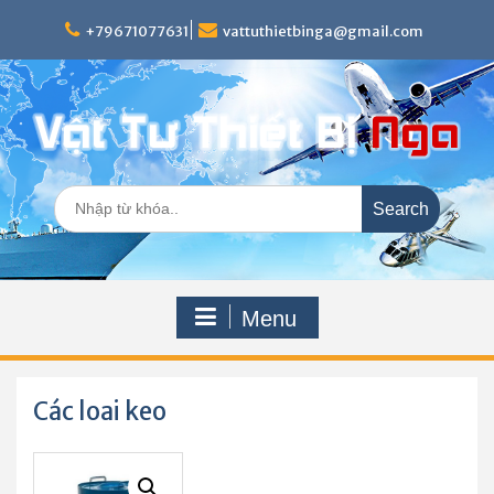
Skip
to
+79671077631
vattuthietbinga@gmail.com
content
Search
for:
Menu
Các loai keo