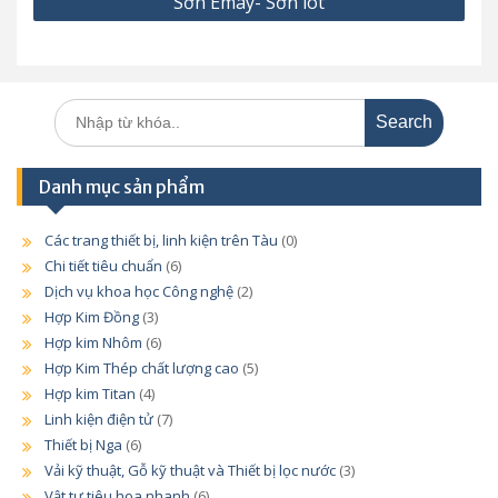
Sơn Emay- Sơn lót
bài
viết
Search
for:
Danh mục sản phẩm
Các trang thiết bị, linh kiện trên Tàu
(0)
Chi tiết tiêu chuẩn
(6)
Dịch vụ khoa học Công nghệ
(2)
Hợp Kim Đồng
(3)
Hợp kim Nhôm
(6)
Hợp Kim Thép chất lượng cao
(5)
Hợp kim Titan
(4)
Linh kiện điện tử
(7)
Thiết bị Nga
(6)
Vải kỹ thuật, Gỗ kỹ thuật và Thiết bị lọc nước
(3)
Vật tư tiêu hoa nhanh
(6)