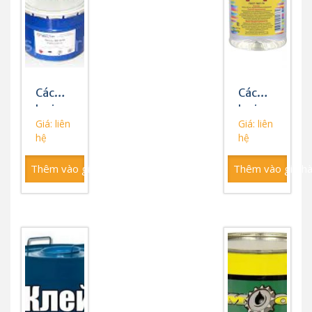
Các
Các
loại
loại
Giá: liên
Giá: liên
sơn
dung
hệ
hệ
môi
Thêm vào giỏ hàng
Thêm vào giỏ h