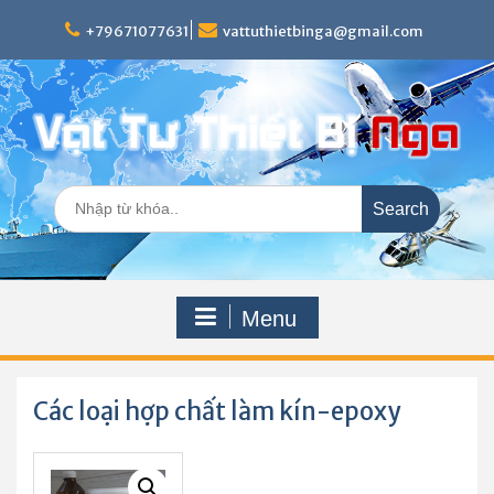
Skip
to
+79671077631
vattuthietbinga@gmail.com
content
Search
for:
Menu
Các loại hợp chất làm kín-epoxy