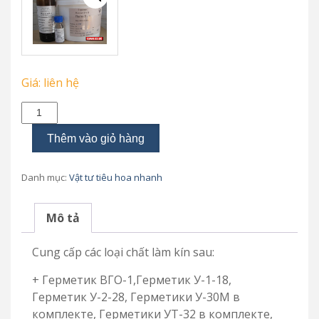
Giá: liên hệ
Các
loại
hợp
Thêm vào giỏ hàng
chất
làm
kín-
Danh mục:
Vật tư tiêu hoa nhanh
epoxy
số
lượng
Mô tả
Cung cấp các loại chất làm kín sau:
+ Герметик ВГО-1,Герметик У-1-18,
Герметик У-2-28, Герметики У-30M в
комплекте, Герметики УТ-32 в комплекте,