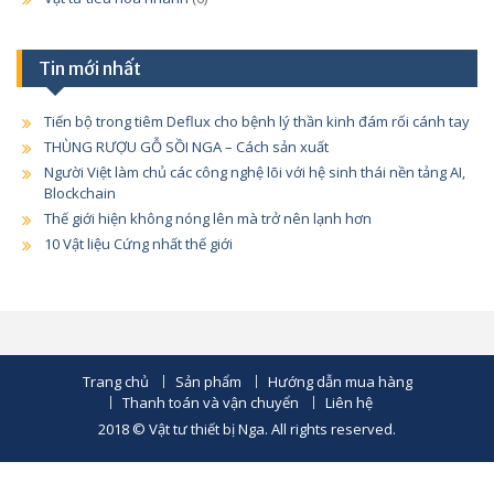
Tin mới nhất
Tiến bộ trong tiêm Deflux cho bệnh lý thần kinh đám rối cánh tay
THÙNG RƯỢU GỖ SỒI NGA – Cách sản xuất
Người Việt làm chủ các công nghệ lõi với hệ sinh thái nền tảng AI,
Blockchain
Thế giới hiện không nóng lên mà trở nên lạnh hơn
10 Vật liệu Cứng nhất thế giới
Trang chủ
Sản phẩm
Hướng dẫn mua hàng
Thanh toán và vận chuyển
Liên hệ
2018 © Vật tư thiết bị Nga. All rights reserved.