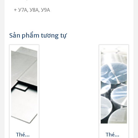
+ У7А, У8А, У9А
Sản phẩm tương tự
Thép
Thép