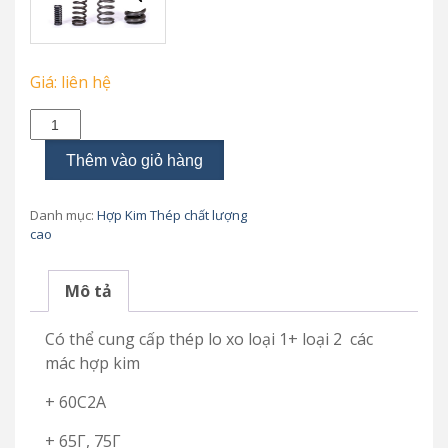
Giá: liên hệ
Thép
lo
xo
Thêm vào giỏ hàng
số
lượng
Danh mục:
Hợp Kim Thép chất lượng
cao
Mô tả
Có thể cung cấp thép lo xo loại 1+ loại 2 các
mác hợp kim
+ 60С2А
+ 65Г, 75Г