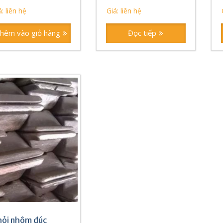
: liên hệ
Giá: liên hệ
hêm vào giỏ hàng
Đọc tiếp
ỏi nhôm đúc