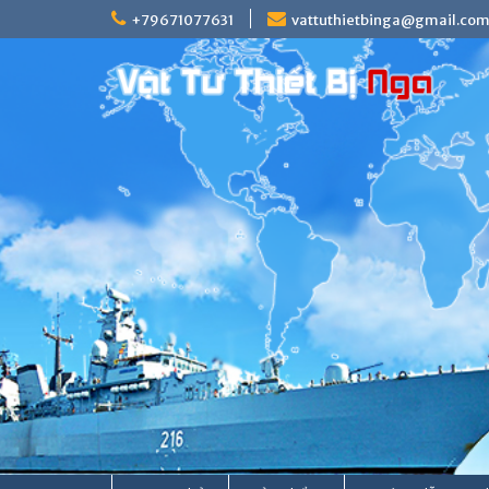
Skip
+79671077631
vattuthietbinga@gmail.co
to
content