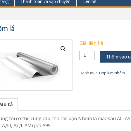
hàng
Thanh toán và vận chuyển
Liên hệ
m lá
Giá: liên hệ
Nhôm
Thêm vào g
lá
số
lượng
Danh mục:
Hợp kim Nhôm
Mô tả
ng tôi có thể cung cấp cho các bạn Nhôm lá mác sau А0, А5
, АД0, АД1. АМц và A99