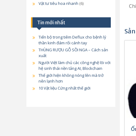
Vật tư tiêu hoa nhanh
(6)
Chi
Tin mới nhất
Sản
Tiến bộ trong tiêm Deflux cho bệnh lý
thần kinh đám rối cánh tay
THÙNG RƯỢU GỖ SỒI NGA – Cách sản
xuất
Người Việt làm chủ các công nghệ lõi với
hệ sinh thái nền tảng AI, Blockchain
Thế giới hiện không nóng lên mà trở
nên lạnh hơn
10 Vật liệu Cứng nhất thế giới
Ố