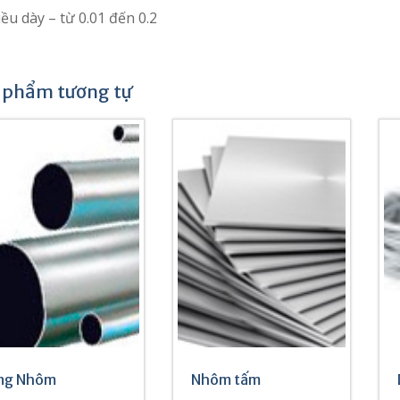
ều dày – từ 0.01 đến 0.2
 phẩm tương tự
ng Nhôm
Nhôm tấm