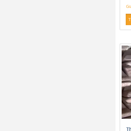
Giá
T
Th