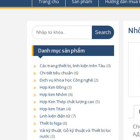
Trang chủ
Sản phẩm
Hướng dẫn mua 
Search
Nhô
for:
Danh mục sản phẩm
Các trang thiết bị, linh kiện trên Tàu
(0)
Chi tiết tiêu chuẩn
(6)
Dịch vụ khoa học Công nghệ
(2)
Hợp Kim Đồng
(3)
Hợp kim Nhôm
(6)
Hợp Kim Thép chất lượng cao
(5)
Hợp kim Titan
(4)
Linh kiện điện tử
(7)
Thiết bị Nga
(6)
Chú
Vải kỹ thuật, Gỗ kỹ thuật và Thiết bị lọc
АД
nước
(3)