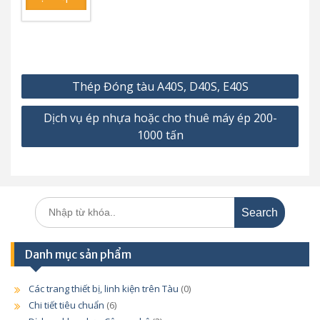
thuê
máy ép
200-
1000
tấn
Điều
Thép Đóng tàu A40S, D40S, E40S
hướng
Dịch vụ ép nhựa hoặc cho thuê máy ép 200-
bài
1000 tấn
viết
Search
for:
Danh mục sản phẩm
Các trang thiết bị, linh kiện trên Tàu
(0)
Chi tiết tiêu chuẩn
(6)