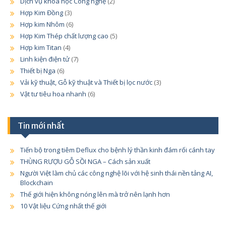
Dịch vụ khoa học Công nghệ
(2)
Hợp Kim Đồng
(3)
Hợp kim Nhôm
(6)
Hợp Kim Thép chất lượng cao
(5)
Hợp kim Titan
(4)
Linh kiện điện tử
(7)
Thiết bị Nga
(6)
Vải kỹ thuật, Gỗ kỹ thuật và Thiết bị lọc nước
(3)
Vật tư tiêu hoa nhanh
(6)
Tin mới nhất
Tiến bộ trong tiêm Deflux cho bệnh lý thần kinh đám rối cánh tay
THÙNG RƯỢU GỖ SỒI NGA – Cách sản xuất
Người Việt làm chủ các công nghệ lõi với hệ sinh thái nền tảng AI,
Blockchain
Thế giới hiện không nóng lên mà trở nên lạnh hơn
10 Vật liệu Cứng nhất thế giới