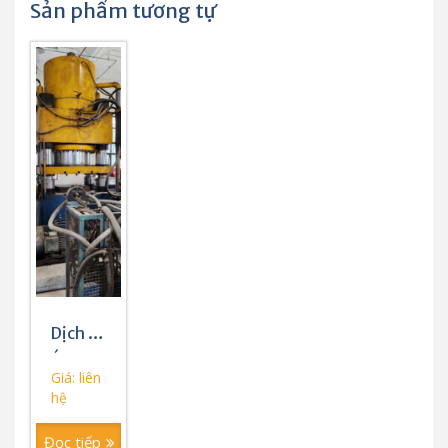
Sản phẩm tương tự
Dịch vụ
ép
Giá: liên
nhựa
hệ
hoặc
cho
Đọc tiếp