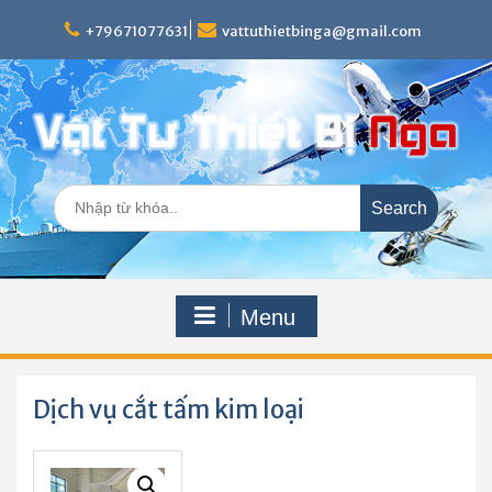
Skip
to
+79671077631
vattuthietbinga@gmail.com
content
Search
for:
Menu
Dịch vụ cắt tấm kim loại