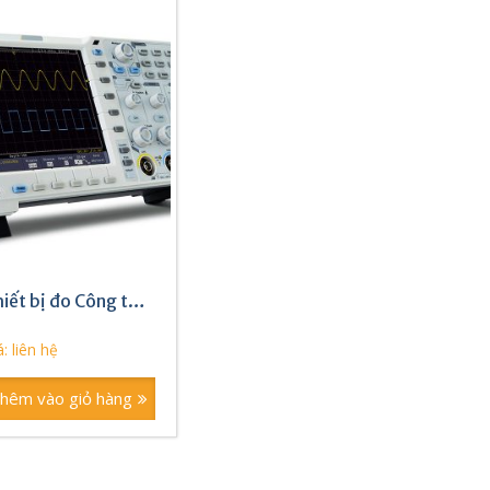
iết bị đo Công ty
таком
: liên hệ
hêm vào giỏ hàng