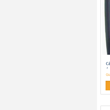
Cá
Áp
Giá