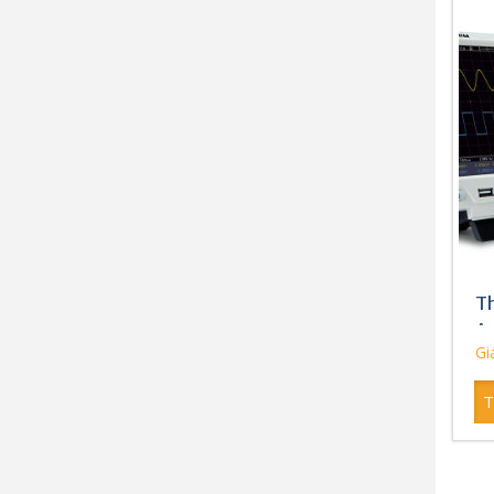
Th
Ак
Giá
T