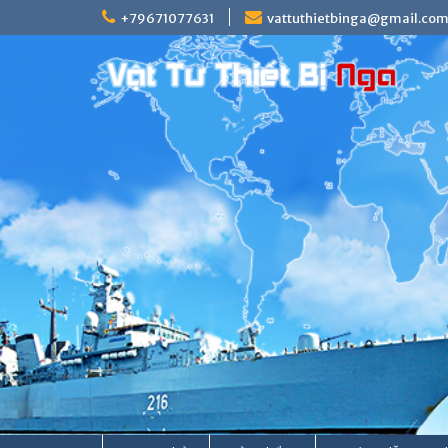
Skip
+79671077631
vattuthietbinga@gmail.co
to
content