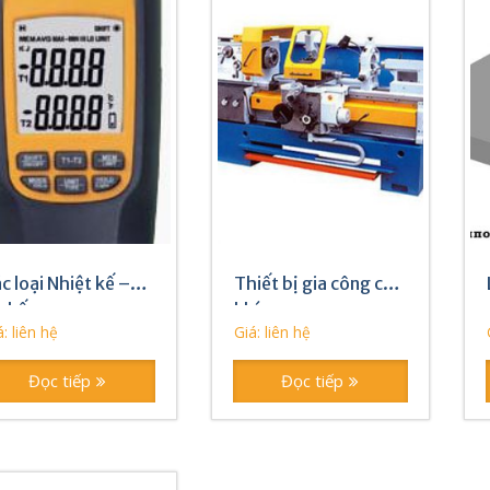
c loại Nhiệt kế –
Thiết bị gia công cơ
 kế
khí
: liên hệ
Giá: liên hệ
Đọc tiếp
Đọc tiếp