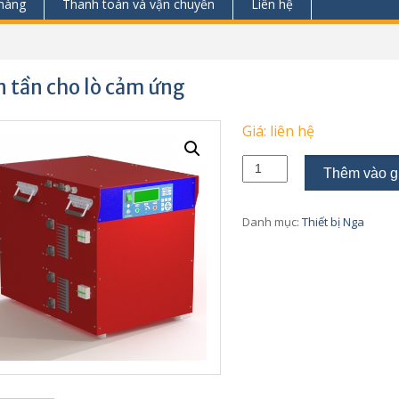
hàng
Thanh toán và vận chuyển
Liên hệ
n tần cho lò cảm ứng
Giá: liên hệ
biến
Thêm vào g
tần
cho
lò
Danh mục:
Thiết bị Nga
cảm
ứng
số
lượng