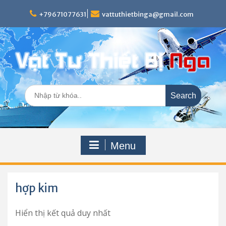
Skip
to
+79671077631
vattuthietbinga@gmail.com
content
Search
for:
Menu
hợp kim
Hiển thị kết quả duy nhất