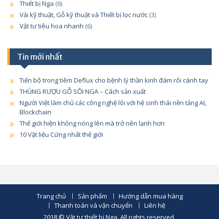
Thiết bị Nga
(6)
Vải kỹ thuật, Gỗ kỹ thuật và Thiết bị lọc nước
(3)
Vật tư tiêu hoa nhanh
(6)
Tin mới nhất
Tiến bộ trong tiêm Deflux cho bệnh lý thần kinh đám rối cánh tay
THÙNG RƯỢU GỖ SỒI NGA – Cách sản xuất
Người Việt làm chủ các công nghệ lõi với hệ sinh thái nền tảng AI,
Blockchain
Thế giới hiện không nóng lên mà trở nên lạnh hơn
10 Vật liệu Cứng nhất thế giới
Trang chủ
Sản phẩm
Hướng dẫn mua hàng
Thanh toán và vận chuyển
Liên hệ
2018 © Vật tư thiết bị Nga. All rights reserved.